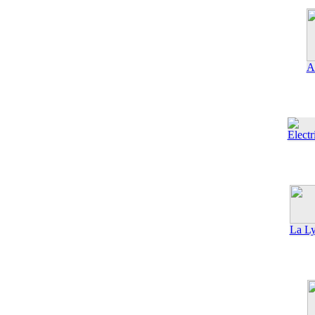
A
Electr
La Ly