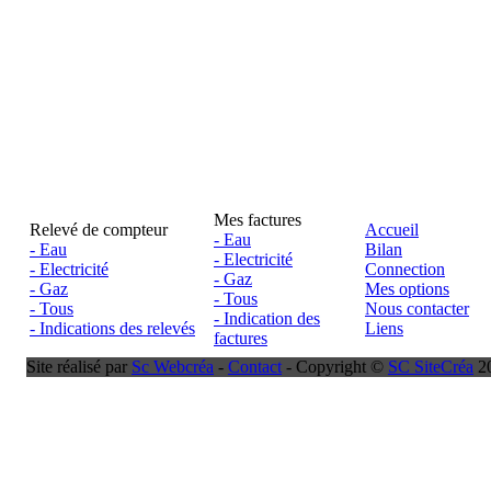
Mes factures
Relevé de compteur
Accueil
- Eau
- Eau
Bilan
- Electricité
- Electricité
Connection
- Gaz
- Gaz
Mes options
- Tous
- Tous
Nous contacter
- Indication des
- Indications des relevés
Liens
factures
Site réalisé par
Sc Webcréa
-
Contact
- Copyright ©
SC SiteCréa
20